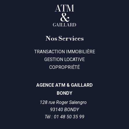
First-Class Finance
Nos Services
Consulting Experts
TRANSACTION IMMOBILIÈRE
+(123) 1234-567-8901
GESTION LOCATIVE
GET IN TOUCH
COPROPRIÉTÉ
AGENCE ATM & GAILLARD
BONDY
128 rue Roger Salengro
93140 BONDY
Tél : 01 48 50 35 99