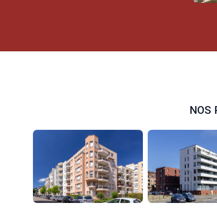
N
O
S