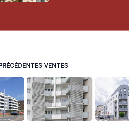
P
R
É
C
É
D
E
N
T
E
S
V
E
N
T
E
S